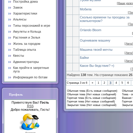
Уроки музыки
Постройка дома
[
Ваши увле
Замок
Мобила
[
Те
Характеристики
Сколько времени ты проодиш за
Альянсы
компьютером?
[
Те
Типы персонажей в игре
Orlando Bloom
Амулеты и Кольца
[
Растения и Зелья
Оцениваем машину
Жизнь за городом
[
Авто
Таблица опыта
Машина твоей мечты
[
Авто
Квесты
Байки
[
Авто
Администраторы
Какое Вы бедствие? =)
Как пройти в запретные
[
луга
Найдено
138
тем. На странице показано
25
Информация по ботам
3
Страница
3
из
6
«
1
2
4
5
6
Обычная тема (Есть новые сообщения)
Обычная
Профиль
Обычная тема (Нет новых сообщений)
Тема - о
Горячая тема (Есть новые сообщения)
Важная 
Горячая тема (Нет новых сообщений)
Горячая 
Приветствую Вас!
Гость
Закрытая тема (Нет новых сообщений)
Закрытая
RSS
Добро пожаловать, Гость!