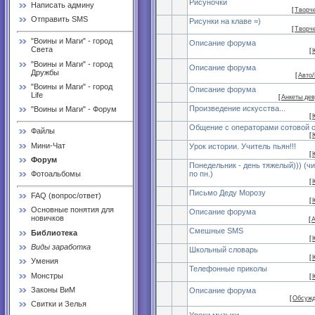
Рисуночки
Написать админу
[
Творч
Отправить SMS
Рисунки на клаве =)
[
Творч
"Воины и Маги" - город
Описание форума
Света
[
"Воины и Маги" - город
Описание форума
Дружбы
[
Авто
"Воины и Маги" - город
Описание форума
Life
[
Анкеты де
Произведение искусства...
"Воины и Маги" - Форум
[
Общение с операторами сотовой 
Файлы
[
Мини-Чат
Урок истории. Учитель пьян!!!
[
Форум
Понедельник - день тяжелый))) (ч
по пн.)
Фотоальбомы
[
Письмо Деду Морозу
FAQ (вопрос/ответ)
[
Основные понятия для
Описание форума
новичков
[
Смешные SMS
Библиотека
[
Виды заработка
Школьный словарь
[
Умения
Телефонные приколы
Монстры
[
Законы ВиМ
Описание форума
[
Обсужд
Свитки и Зелья