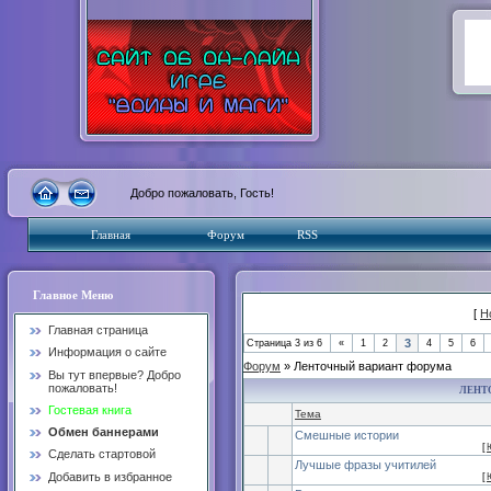
Добро пожаловать, Гость!
Главная
Форум
RSS
Главное Меню
[
Н
Главная страница
3
Страница
3
из
6
«
1
2
4
5
6
Информация о сайте
Форум
» Ленточный вариант форума
Вы тут впервые? Добро
пожаловать!
ЛЕНТ
Гостевая книга
Тема
Обмен баннерами
Смешные истории
[
Сделать стартовой
Лучшые фразы учитилей
Добавить в избранное
[