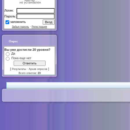
Логин:
Пароль:
запомнить
Забыл пароль
·
Регистрация
Опрос
Вы уже достигли 20 уровня?
Да
Пока еще нет
[
·
]
Результаты
Архив опросов
Всего ответов:
23