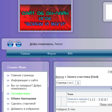
Добро пожаловать, Гость!
Главная
Форум
RSS
Главное Меню
[
Н
Главная страница
Форум
» Записи участника [Danil]
Информация о сайте
1
Страница
1
из
1
Вы тут впервые? Добро
пожаловать!
Гостевая книга
Тема
Обмен баннерами
Немного юмора
[
1
2
3
…
9
10
11
]
Анекдоты и байки
Сделать стартовой
[
Ваши увл
Добавить в избранное
Найдено
1
тем.