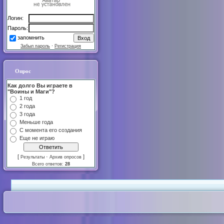
Логин:
Пароль:
запомнить
Забыл пароль
·
Регистрация
Опрос
Как долго Вы играете в
"Воины и Маги"?
1 год
2 года
3 года
Меньше года
С момента его создания
Еще не играю
[
·
]
Результаты
Архив опросов
Всего ответов:
28