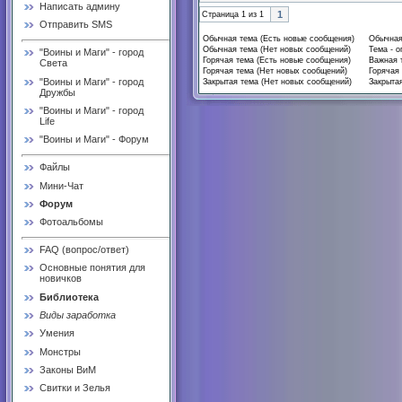
Написать админу
1
Страница
1
из
1
Отправить SMS
Обычная тема (Есть новые сообщения)
Обычная
Обычная тема (Нет новых сообщений)
Тема - о
"Воины и Маги" - город
Горячая тема (Есть новые сообщения)
Важная 
Света
Горячая тема (Нет новых сообщений)
Горячая 
"Воины и Маги" - город
Закрытая тема (Нет новых сообщений)
Закрытая
Дружбы
"Воины и Маги" - город
Life
"Воины и Маги" - Форум
Файлы
Мини-Чат
Форум
Фотоальбомы
FAQ (вопрос/ответ)
Основные понятия для
новичков
Библиотека
Виды заработка
Умения
Монстры
Законы ВиМ
Свитки и Зелья